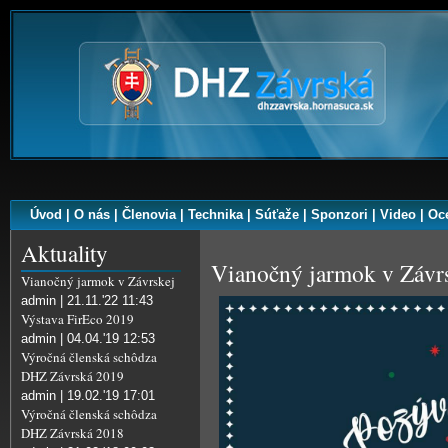
Úvod
|
O nás
|
Členovia
|
Technika
|
Súťaže
|
Sponzori
|
Video
|
Oc
Aktuality
Vianočný jarmok v Závr
Vianočný jarmok v Závrskej
admin | 21.11.'22 11:43
Výstava FirEco 2019
admin | 04.04.'19 12:53
Výročná členská schôdza
DHZ Závrská 2019
admin | 19.02.'19 17:01
Výročná členská schôdza
DHZ Závrská 2018