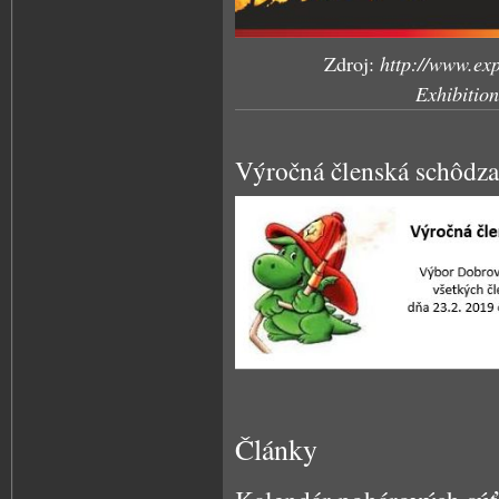
Zdroj:
http://www.exp
Exhibiti
Výročná členská schôdz
Články