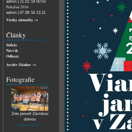
admin | 21.02.'18 00:03
Peňažná 2016
admin | 07.08.'16 13:21
Všetky aktuality →
Články
Súťaže
Nácvik
Odkazy
Archív článkov →
Fotografie
Znie pieseň Závrskou
dolinou
- zobraz galériu -